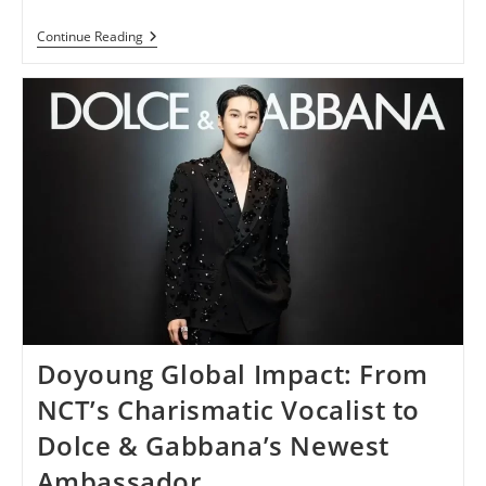
Doyoung
Continue Reading
Day:
Sebuah
Perayaan
Ulang
Tahun
Untuk
Sang
Penyanyi
Doyoung Global Impact: From
NCT’s Charismatic Vocalist to
Dolce & Gabbana’s Newest
Ambassador.