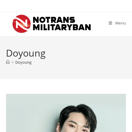
Skip
to
content
Menu
Doyoung
>
Doyoung