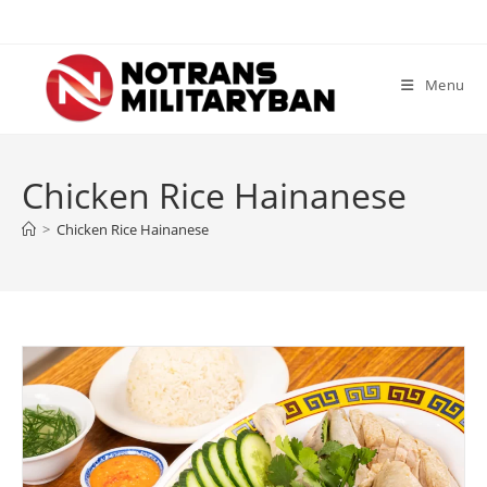
Skip
to
content
Menu
Chicken Rice Hainanese
>
Chicken Rice Hainanese