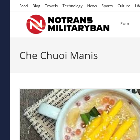
Skip
Food
Blog
Travels
Technology
News
Sports
Culture
Lif
to
content
Food
Che Chuoi Manis