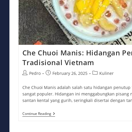
Che Chuoi Manis: Hidangan P
Tradisional Vietnam
Post
Post
Post
Pedro
February 26, 2025
Kuliner
author:
published:
category:
Che Chuoi Manis adalah salah satu hidangan penutup 
sangat populer. Hidangan ini menggabungkan pisang
santan kental yang gurih, seringkali disertai dengan 
Che
Continue Reading
Chuoi
Manis:
Hidangan