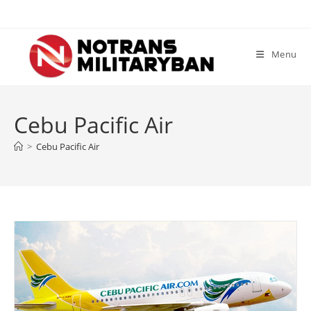
Skip
to
content
Menu
Cebu Pacific Air
>
Cebu Pacific Air