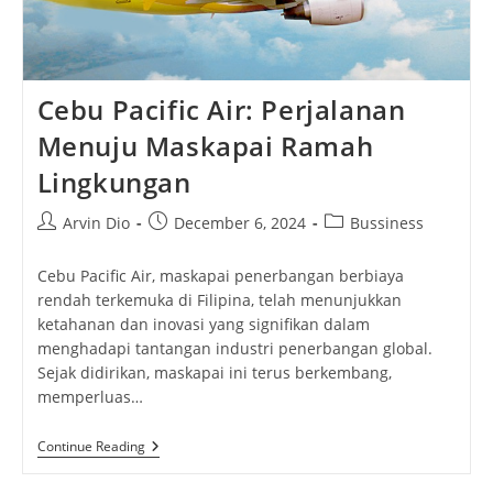
Cebu Pacific Air: Perjalanan
Menuju Maskapai Ramah
Lingkungan
Post
Post
Post
Arvin Dio
December 6, 2024
Bussiness
author:
published:
category:
Cebu Pacific Air, maskapai penerbangan berbiaya
rendah terkemuka di Filipina, telah menunjukkan
ketahanan dan inovasi yang signifikan dalam
menghadapi tantangan industri penerbangan global.
Sejak didirikan, maskapai ini terus berkembang,
memperluas…
Cebu
Continue Reading
Pacific
Air: