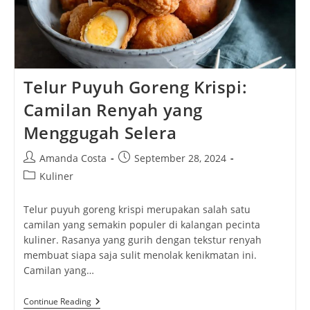
Telur Puyuh Goreng Krispi:
Camilan Renyah yang
Menggugah Selera
Post
Post
Amanda Costa
September 28, 2024
author:
published:
Post
Kuliner
category:
Telur puyuh goreng krispi merupakan salah satu
camilan yang semakin populer di kalangan pecinta
kuliner. Rasanya yang gurih dengan tekstur renyah
membuat siapa saja sulit menolak kenikmatan ini.
Camilan yang…
Telur
Continue Reading