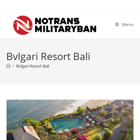
Skip
to
content
Menu
Bvlgari Resort Bali
>
Bvlgari Resort Bali