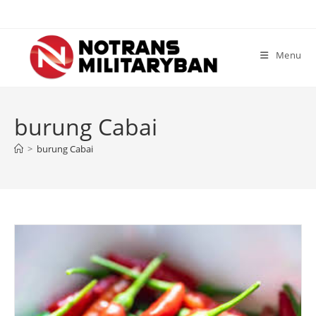
Skip
to
content
Menu
burung Cabai
>
burung Cabai