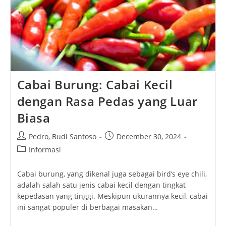
Cabai Burung: Cabai Kecil
dengan Rasa Pedas yang Luar
Biasa
Post
Post
Pedro
,
Budi Santoso
December 30, 2024
author:
published:
Post
Informasi
category:
Cabai burung, yang dikenal juga sebagai bird’s eye chili,
adalah salah satu jenis cabai kecil dengan tingkat
kepedasan yang tinggi. Meskipun ukurannya kecil, cabai
ini sangat populer di berbagai masakan…