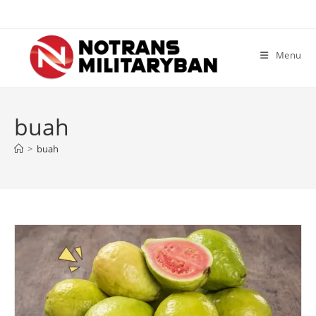
Skip
to
content
Menu
buah
>
buah