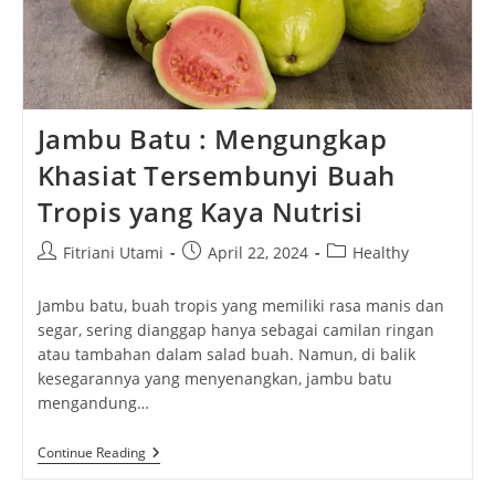
Jambu Batu : Mengungkap
Khasiat Tersembunyi Buah
Tropis yang Kaya Nutrisi
Post
Post
Post
Fitriani Utami
April 22, 2024
Healthy
author:
published:
category:
Jambu batu, buah tropis yang memiliki rasa manis dan
segar, sering dianggap hanya sebagai camilan ringan
atau tambahan dalam salad buah. Namun, di balik
kesegarannya yang menyenangkan, jambu batu
mengandung…
Jambu
Continue Reading
Batu
: