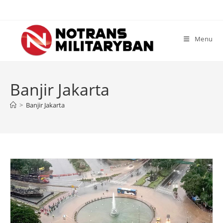
Skip
to
content
Menu
Banjir Jakarta
>
Banjir Jakarta