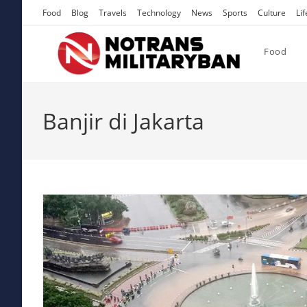
Skip
Food
Blog
Travels
Technology
News
Sports
Culture
Lif
to
content
Food
Banjir di Jakarta