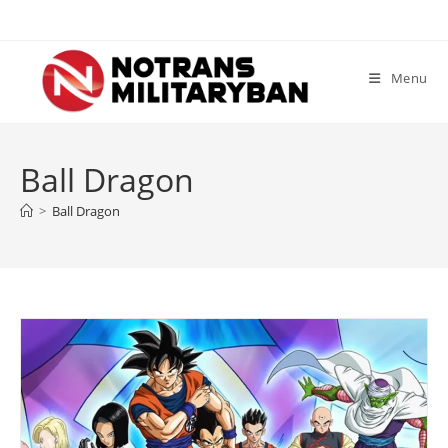
Skip
to
content
Menu
Ball Dragon
>
Ball Dragon