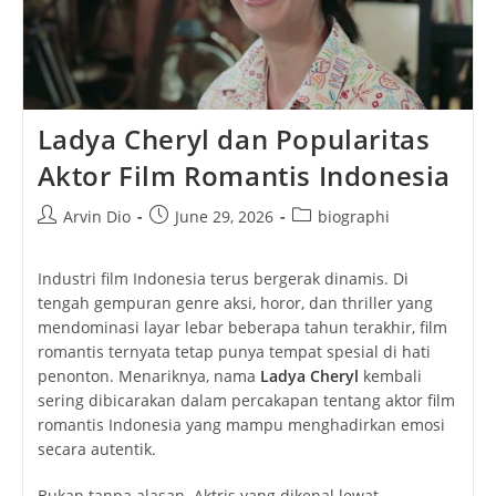
Ladya Cheryl dan Popularitas
Aktor Film Romantis Indonesia
Post
Post
Post
Arvin Dio
June 29, 2026
biographi
author:
published:
category:
Industri film Indonesia terus bergerak dinamis. Di
tengah gempuran genre aksi, horor, dan thriller yang
mendominasi layar lebar beberapa tahun terakhir, film
romantis ternyata tetap punya tempat spesial di hati
penonton. Menariknya, nama
Ladya Cheryl
kembali
sering dibicarakan dalam percakapan tentang aktor film
romantis Indonesia yang mampu menghadirkan emosi
secara autentik.
Bukan tanpa alasan. Aktris yang dikenal lewat