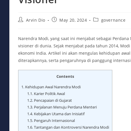
Post
Post
Post
Arvin Dio
May 20, 2024
governance
author:
published:
category:
Narendra Modi, yang saat ini menjabat sebagai Perdana 
visioner di dunia. Sejak menjabat pada tahun 2014, Mod
ekonomi India. Artikel ini akan mengulas kehidupan awal
diterapkannya, serta pengaruhnya di panggung internasi
Contents
1.
Kehidupan Awal Narendra Modi
1.1.
Karier Politik Awal
1.2.
Pencapaian di Gujarat
1.3.
Perjalanan Menuju Perdana Menteri
1.4.
Kebijakan Utama dan Inisiatif
1.5.
Pengaruh Internasional
1.6.
Tantangan dan Kontroversi Narendra Modi