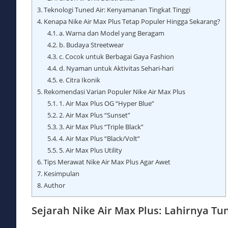
3.
Teknologi Tuned Air: Kenyamanan Tingkat Tinggi
4.
Kenapa Nike Air Max Plus Tetap Populer Hingga Sekarang?
4.1.
a. Warna dan Model yang Beragam
4.2.
b. Budaya Streetwear
4.3.
c. Cocok untuk Berbagai Gaya Fashion
4.4.
d. Nyaman untuk Aktivitas Sehari-hari
4.5.
e. Citra Ikonik
5.
Rekomendasi Varian Populer Nike Air Max Plus
5.1.
1. Air Max Plus OG “Hyper Blue”
5.2.
2. Air Max Plus “Sunset”
5.3.
3. Air Max Plus “Triple Black”
5.4.
4. Air Max Plus “Black/Volt”
5.5.
5. Air Max Plus Utility
6.
Tips Merawat Nike Air Max Plus Agar Awet
7.
Kesimpulan
8.
Author
Sejarah Nike Air Max Plus: Lahirnya Tu