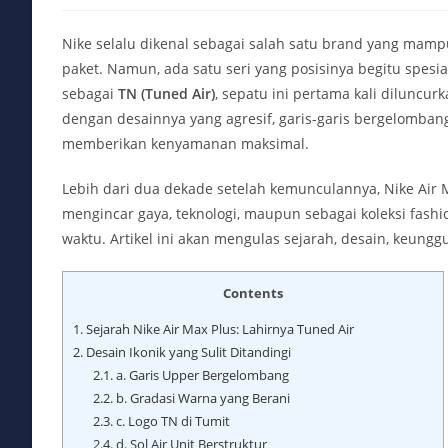
Nike selalu dikenal sebagai salah satu brand yang mam
paket. Namun, ada satu seri yang posisinya begitu spesia
sebagai
TN (Tuned Air)
, sepatu ini pertama kali dilunc
dengan desainnya yang agresif, garis-garis bergelombang 
memberikan kenyamanan maksimal.
Lebih dari dua dekade setelah kemunculannya, Nike Air M
mengincar gaya, teknologi, maupun sebagai koleksi fashio
waktu. Artikel ini akan mengulas sejarah, desain, keunggu
Contents
1.
Sejarah Nike Air Max Plus: Lahirnya Tuned Air
2.
Desain Ikonik yang Sulit Ditandingi
2.1.
a. Garis Upper Bergelombang
2.2.
b. Gradasi Warna yang Berani
2.3.
c. Logo TN di Tumit
2.4.
d. Sol Air Unit Berstruktur