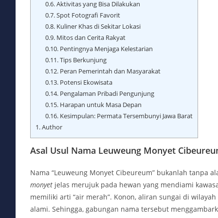
0.6.
Aktivitas yang Bisa Dilakukan
0.7.
Spot Fotografi Favorit
0.8.
Kuliner Khas di Sekitar Lokasi
0.9.
Mitos dan Cerita Rakyat
0.10.
Pentingnya Menjaga Kelestarian
0.11.
Tips Berkunjung
0.12.
Peran Pemerintah dan Masyarakat
0.13.
Potensi Ekowisata
0.14.
Pengalaman Pribadi Pengunjung
0.15.
Harapan untuk Masa Depan
0.16.
Kesimpulan: Permata Tersembunyi Jawa Barat
1.
Author
Asal Usul Nama Leuweung Monyet Cibeure
Nama “Leuweung Monyet Cibeureum” bukanlah tanpa al
monyet
jelas merujuk pada hewan yang mendiami kawasa
memiliki arti “air merah”. Konon, aliran sungai di wila
alami. Sehingga, gabungan nama tersebut menggambark