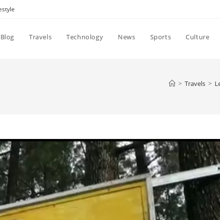
estyle
Blog
Travels
Technology
News
Sports
Culture
>
Travels
>
L