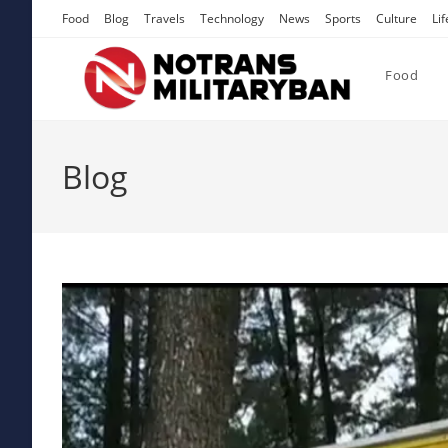
Skip
Food
Blog
Travels
Technology
News
Sports
Culture
Lif
to
content
Food
Blog