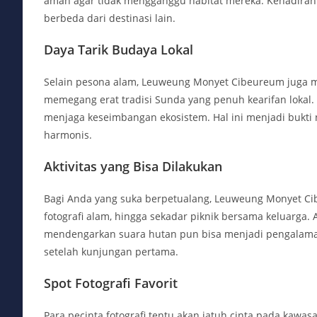
aman agar tidak mengganggu habitat mereka. Kehadiran 
berbeda dari destinasi lain.
Daya Tarik Budaya Lokal
Selain pesona alam, Leuweung Monyet Cibeureum juga mem
memegang erat tradisi Sunda yang penuh kearifan lokal.
menjaga keseimbangan ekosistem. Hal ini menjadi bukt
harmonis.
Aktivitas yang Bisa Dilakukan
Bagi Anda yang suka berpetualang, Leuweung Monyet Cib
fotografi alam, hingga sekadar piknik bersama keluarga.
mendengarkan suara hutan pun bisa menjadi pengalaman
setelah kunjungan pertama.
Spot Fotografi Favorit
Para pecinta fotografi tentu akan jatuh cinta pada kawas