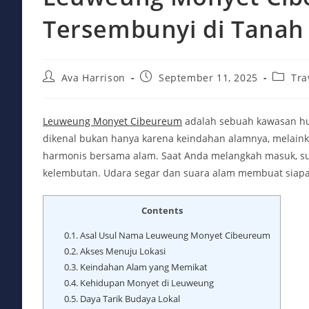
Tersembunyi di Tanah
Post
Post
Post
Ava Harrison
September 11, 2025
Tra
author:
published:
categor
Leuweung Monyet Cibeureum
adalah sebuah kawasan hut
dikenal bukan hanya karena keindahan alamnya, melaink
harmonis bersama alam. Saat Anda melangkah masuk, s
kelembutan. Udara segar dan suara alam membuat siap
Contents
0.1.
Asal Usul Nama Leuweung Monyet Cibeureum
0.2.
Akses Menuju Lokasi
0.3.
Keindahan Alam yang Memikat
0.4.
Kehidupan Monyet di Leuweung
0.5.
Daya Tarik Budaya Lokal