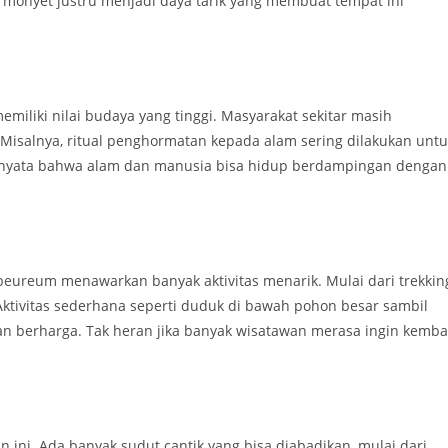
monyet justru menjadi daya tarik yang membuat tempat ini
iliki nilai budaya yang tinggi. Masyarakat sekitar masih
 Misalnya, ritual penghormatan kepada alam sering dilakukan untu
i nyata bahwa alam dan manusia bisa hidup berdampingan dengan
eureum menawarkan banyak aktivitas menarik. Mulai dari trekkin
 Aktivitas sederhana seperti duduk di bawah pohon besar sambil
 berharga. Tak heran jika banyak wisatawan merasa ingin kemba
an ini. Ada banyak sudut cantik yang bisa diabadikan, mulai dari