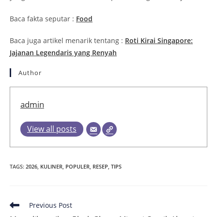
Baca fakta seputar :
Food
Baca juga artikel menarik tentang :
Roti Kirai Singapore:
Jajanan Legendaris yang Renyah
Author
admin
View all posts
TAGS
:
2026
,
KULINER
,
POPULER
,
RESEP
,
TIPS
Read
Previous Post
more