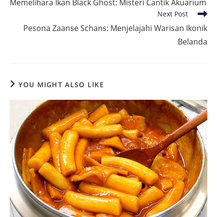
Memelihara Ikan Black Ghost: Misteri Cantik Akuarium
articles
Next Post
Pesona Zaanse Schans: Menjelajahi Warisan Ikonik
Belanda
YOU MIGHT ALSO LIKE