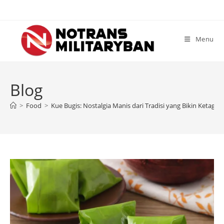
Skip
to
content
Menu
Blog
>
Food
>
Kue Bugis: Nostalgia Manis dari Tradisi yang Bikin Ketagih