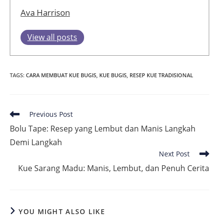
Ava Harrison
View all posts
TAGS
:
CARA MEMBUAT KUE BUGIS
,
KUE BUGIS
,
RESEP KUE TRADISIONAL
Read
Previous Post
more
Bolu Tape: Resep yang Lembut dan Manis Langkah
articles
Demi Langkah
Next Post
Kue Sarang Madu: Manis, Lembut, dan Penuh Cerita
YOU MIGHT ALSO LIKE