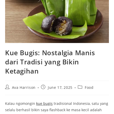
Kue Bugis: Nostalgia Manis
dari Tradisi yang Bikin
Ketagihan
Post
Post
Post
Ava Harrison
June 17, 2025
Food
author:
published:
category:
Kalau ngomongin
kue bugis
tradisional Indonesia, satu yang
selalu berhasil bikin saya flashback ke masa kecil adalah