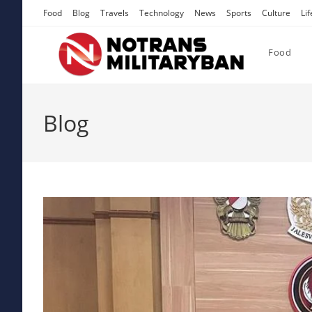
Skip
Food
Blog
Travels
Technology
News
Sports
Culture
Lif
to
content
Food
Blog