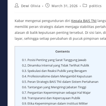
Post
Post
Post
Dewi Olivia
March 31, 2026
politics
author:
published:
category:
Kabar mengenai pengunduran diri
Kepala BAIS TNI
langs
memiliki peran strategis dalam menjaga stabilitas perta
alasan di balik keputusan penting tersebut. Di sisi lain,
layar, sehingga setiap perubahan di pucuk pimpinan se
Contents
0.1.
Posisi Penting yang Sarat Tanggung Jawab
0.2.
Dinamika Internal yang Tidak Terlihat Publik
0.3.
Spekulasi dan Reaksi Publik yang Beragam
0.4.
Profesionalisme dalam Mengambil Keputusan
0.5.
Peran Strategis BAIS TNI dalam Sistem Pertahanan
0.6.
Tantangan yang Mengiringi Jabatan Tinggi
0.7.
Pergantian Kepemimpinan sebagai Hal Wajar
0.8.
Transparansi dan Kepercayaan Publik
0.9.
Etika Kepemimpinan dalam Institusi Militer