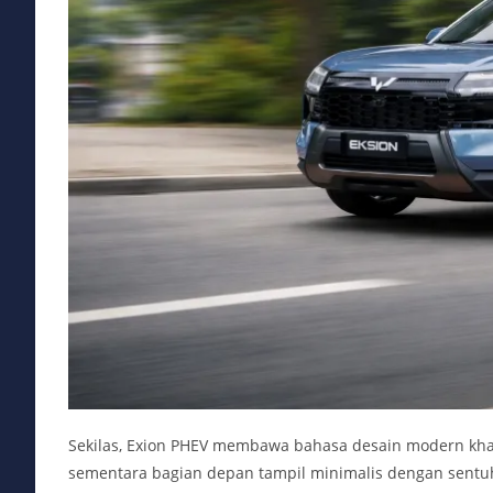
Sekilas, Exion PHEV membawa bahasa desain modern khas k
sementara bagian depan tampil minimalis dengan sent