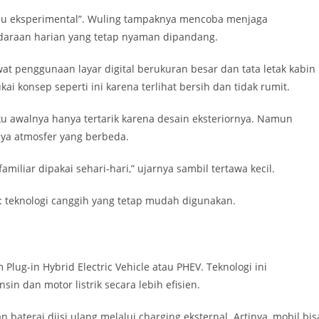
lalu eksperimental”. Wuling tampaknya mencoba menjaga
ndaraan harian yang tetap nyaman dipandang.
at penggunaan layar digital berukuran besar dan tata letak kabin
 konsep seperti ini karena terlihat bersih dan tidak rumit.
u awalnya hanya tertarik karena desain eksteriornya. Namun
nya atmosfer yang berbeda.
miliar dipakai sehari-hari,” ujarnya sambil tertawa kecil.
: teknologi canggih yang tetap mudah digunakan.
Plug-in Hybrid Electric Vehicle atau PHEV. Teknologi ini
 dan motor listrik secara lebih efisien.
aterai diisi ulang melalui charging eksternal. Artinya, mobil bis