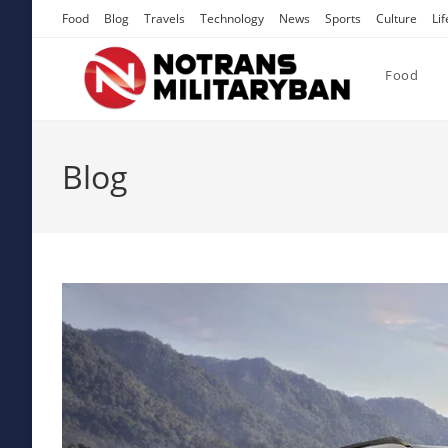
Skip
Food
Blog
Travels
Technology
News
Sports
Culture
Lif
to
content
Food
Blog