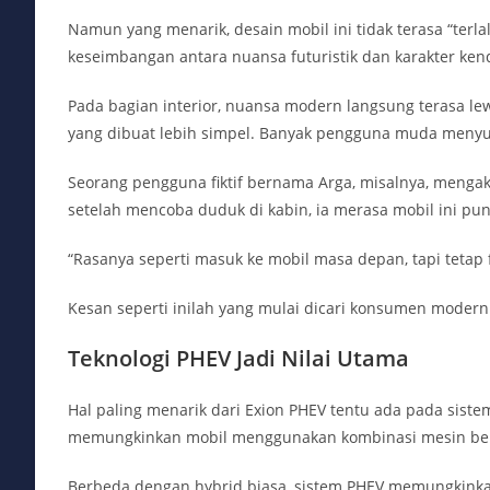
Namun yang menarik, desain mobil ini tidak terasa “ter
keseimbangan antara nuansa futuristik dan karakter ke
Pada bagian interior, nuansa modern langsung terasa lew
yang dibuat lebih simpel. Banyak pengguna muda menyukai
Seorang pengguna fiktif bernama Arga, misalnya, mengak
setelah mencoba duduk di kabin, ia merasa mobil ini pu
“Rasanya seperti masuk ke mobil masa depan, tapi tetap fa
Kesan seperti inilah yang mulai dicari konsumen modern
Teknologi PHEV Jadi Nilai Utama
Hal paling menarik dari Exion PHEV tentu ada pada sistem 
memungkinkan mobil menggunakan kombinasi mesin bensin
Berbeda dengan hybrid biasa, sistem PHEV memungkinkan b