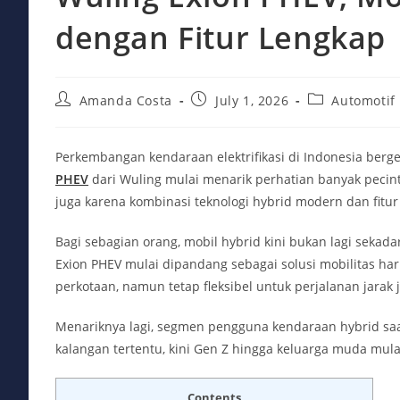
dengan Fitur Lengkap
Post
Post
Post
Amanda Costa
July 1, 2026
Automotif
author:
published:
category:
Perkembangan kendaraan elektrifikasi di Indonesia berg
PHEV
dari Wuling mulai menarik perhatian banyak pecinta
juga karena kombinasi teknologi hybrid modern dan fitur
Bagi sebagian orang, mobil hybrid kini bukan lagi sekad
Exion PHEV mulai dipandang sebagai solusi mobilitas har
perkotaan, namun tetap fleksibel untuk perjalanan jarak 
Menariknya lagi, segmen pengguna kendaraan hybrid saat i
kalangan tertentu, kini Gen Z hingga keluarga muda m
Contents