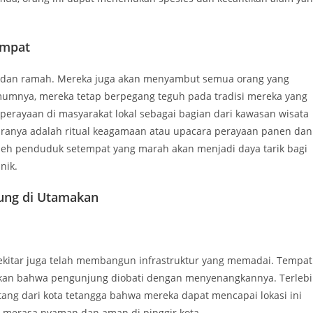
empat
gat dan ramah. Mereka juga akan menyambut semua orang yang
mnya, mereka tetap berpegang teguh pada tradisi mereka yang
perayaan di masyarakat lokal sebagai bagian dari kawasan wisata
ntaranya adalah ritual keagamaan atau upacara perayaan panen dan
oleh penduduk setempat yang marah akan menjadi daya tarik bagi
nik.
ung di Utamakan
ekitar juga telah membangun infrastruktur yang memadai. Tempat
dakan bahwa pengunjung diobati dengan menyenangkannya. Terleb
tang dari kota tetangga bahwa mereka dapat mencapai lokasi ini
t merasa nyaman dan aman di pinggir kota