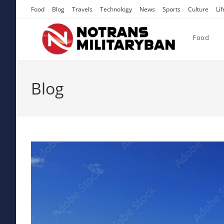
Skip
Food
Blog
Travels
Technology
News
Sports
Culture
Lif
to
content
Food
Blog