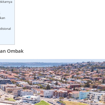
ekitarnya
g
akan
isional
 dan Ombak