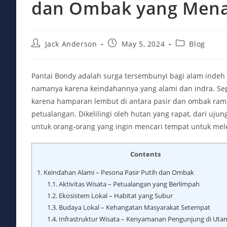
dan Ombak yang Men
Post
Post
Post
Jack Anderson
May 5, 2024
Blog
author:
published:
category:
Pantai Bondy adalah surga tersembunyi bagi alam indeh
namanya karena keindahannya yang alami dan indra. Se
karena hamparan lembut di antara pasir dan ombak ramah
petualangan. Dikelilingi oleh hutan yang rapat, dari uju
untuk orang-orang yang ingin mencari tempat untuk mele
Contents
1.
Keindahan Alami – Pesona Pasir Putih dan Ombak
1.1.
Aktivitas Wisata – Petualangan yang Berlimpah
1.2.
Ekosistem Lokal – Habitat yang Subur
1.3.
Budaya Lokal – Kehangatan Masyarakat Setempat
1.4.
Infrastruktur Wisata – Kenyamanan Pengunjung di Ut