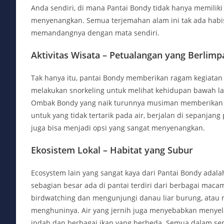
Anda sendiri, di mana Pantai Bondy tidak hanya memiliki m
menyenangkan. Semua terjemahan alam ini tak ada habi
memandangnya dengan mata sendiri.
Aktivitas Wisata – Petualangan yang Berlimp
Tak hanya itu, pantai Bondy memberikan ragam kegiatan
melakukan snorkeling untuk melihat kehidupan bawah la
Ombak Bondy yang naik turunnya musiman memberikan sem
untuk yang tidak tertarik pada air, berjalan di sepanj
juga bisa menjadi opsi yang sangat menyenangkan.
Ekosistem Lokal – Habitat yang Subur
Ecosystem lain yang sangat kaya dari Pantai Bondy adala
sebagian besar ada di pantai terdiri dari berbagai mac
birdwatching dan mengunjungi danau liar burung, atau 
menghuninya. Air yang jernih juga menyebabkan menye
indah dan berbagai ikan yang berbeda. Semua dalam se