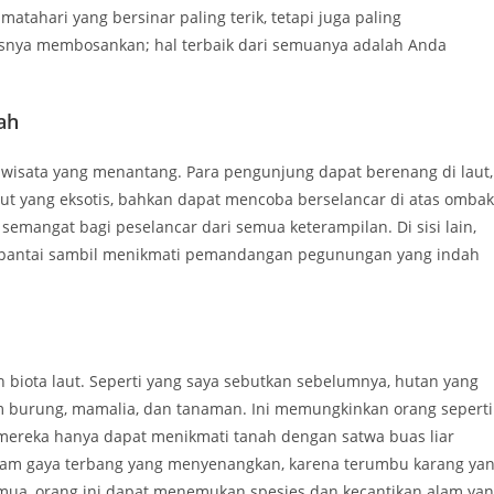
atahari yang bersinar paling terik, tetapi juga paling
snya membosankan; hal terbaik dari semuanya adalah Anda
ah
 wisata yang menantang. Para pengunjung dapat berenang di laut,
ut yang eksotis, bahkan dapat mencoba berselancar di atas ombak
angat bagi peselancar dari semua keterampilan. Di sisi lain,
ang pantai sambil menikmati pemandangan pegunungan yang indah
h biota laut. Seperti yang saya sebutkan sebelumnya, hutan yang
am burung, mamalia, dan tanaman. Ini memungkinkan orang seperti
mereka hanya dapat menikmati tanah dengan satwa buas liar
lam gaya terbang yang menyenangkan, karena terumbu karang ya
mua, orang ini dapat menemukan spesies dan kecantikan alam ya