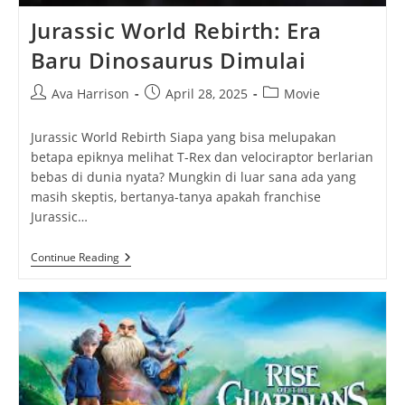
Jurassic World Rebirth: Era
Baru Dinosaurus Dimulai
Post
Post
Post
Ava Harrison
April 28, 2025
Movie
author:
published:
category:
Jurassic World Rebirth Siapa yang bisa melupakan
betapa epiknya melihat T-Rex dan velociraptor berlarian
bebas di dunia nyata? Mungkin di luar sana ada yang
masih skeptis, bertanya-tanya apakah franchise
Jurassic…
Jurassic
Continue Reading
World
Rebirth:
Era
Baru
Dinosaurus
Dimulai