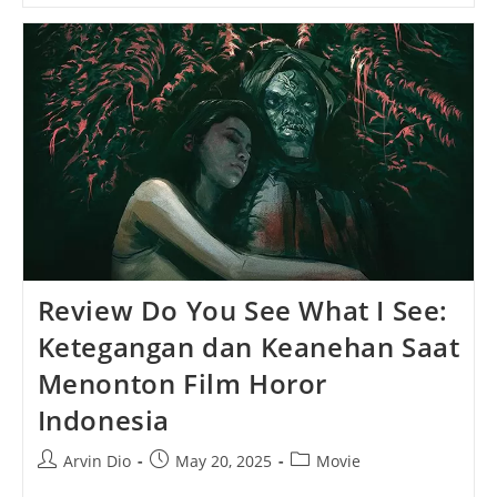
Later:
Kembalinya
Teror
Zombi
Yang
Lebih
Brutal
Dan
Emosional
Review Do You See What I See:
Ketegangan dan Keanehan Saat
Menonton Film Horor
Indonesia
Post
Post
Post
Arvin Dio
May 20, 2025
Movie
author:
published:
category: