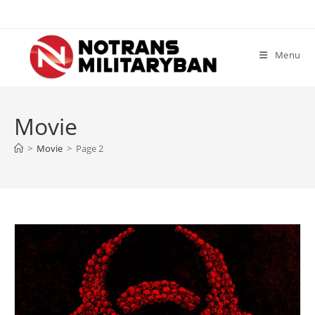
Skip
to
content
Menu
Movie
>
Movie
>
Page 2