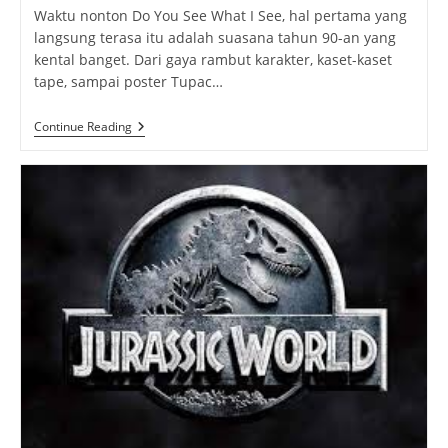
Waktu nonton Do You See What I See, hal pertama yang
langsung terasa itu adalah suasana tahun 90-an yang
kental banget. Dari gaya rambut karakter, kaset-kaset
tape, sampai poster Tupac…
Review
Continue Reading
Do
You
See
What
I
See:
Ketegangan
Dan
Keanehan
Saat
Menonton
Film
Horor
Indonesia