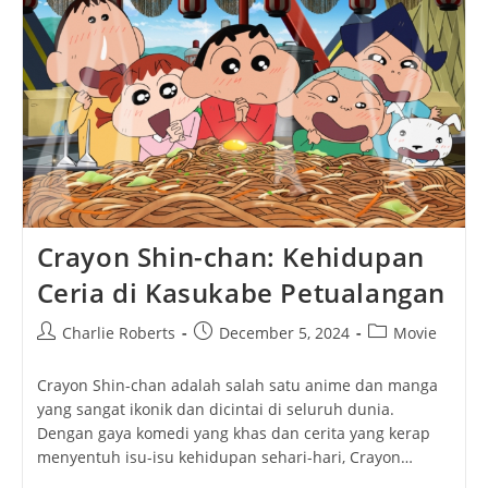
Film
Animasi
Underrated
Yang
Layak
Kamu
Tonton
Ulang
Crayon Shin-chan: Kehidupan
Ceria di Kasukabe Petualangan
Post
Post
Post
Charlie Roberts
December 5, 2024
Movie
author:
published:
category:
Crayon Shin-chan adalah salah satu anime dan manga
yang sangat ikonik dan dicintai di seluruh dunia.
Dengan gaya komedi yang khas dan cerita yang kerap
menyentuh isu-isu kehidupan sehari-hari, Crayon…