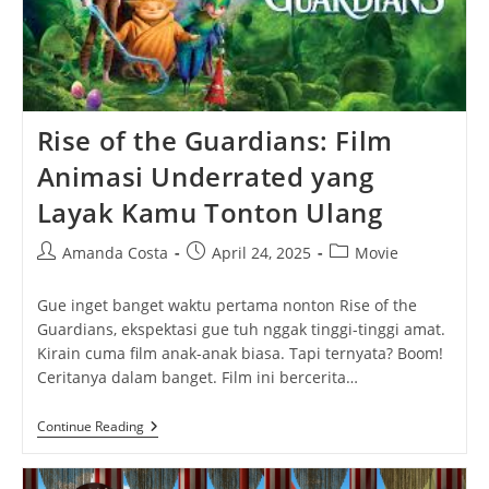
Rise of the Guardians: Film
Animasi Underrated yang
Layak Kamu Tonton Ulang
Post
Post
Post
Amanda Costa
April 24, 2025
Movie
author:
published:
category:
Gue inget banget waktu pertama nonton Rise of the
Guardians, ekspektasi gue tuh nggak tinggi-tinggi amat.
Kirain cuma film anak-anak biasa. Tapi ternyata? Boom!
Ceritanya dalam banget. Film ini bercerita…
Rise
Continue Reading
Of
The
Guardians: