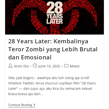
28 Years Later: Kembalinya
Teror Zombi yang Lebih Brutal
dan Emosional
Post
Post
Post
Arvin Dio
June 10, 2025
Movie
author:
published:
category:
Oke, jadi begini… awalnya aku tuh iseng aja scroll
timeline Twitter, terus muncul cuplikan film "28 Years
Later" — dan jujur aja, aku kira itu semacam sekuel
biasa-biasa aja dari…
28
Continue Reading
Years