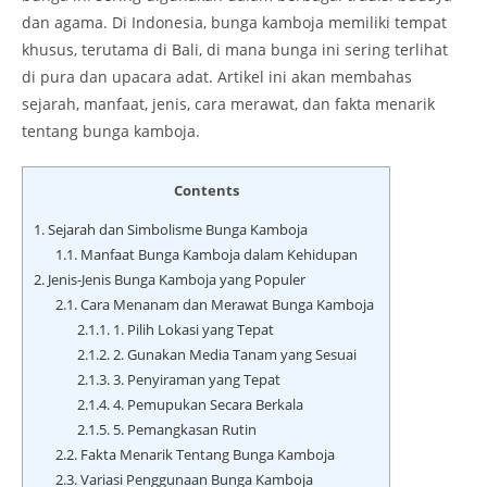
dan agama. Di Indonesia, bunga kamboja memiliki tempat
khusus, terutama di Bali, di mana bunga ini sering terlihat
di pura dan upacara adat. Artikel ini akan membahas
sejarah, manfaat, jenis, cara merawat, dan fakta menarik
tentang bunga kamboja.
Contents
1.
Sejarah dan Simbolisme Bunga Kamboja
1.1.
Manfaat Bunga Kamboja dalam Kehidupan
2.
Jenis-Jenis Bunga Kamboja yang Populer
2.1.
Cara Menanam dan Merawat Bunga Kamboja
2.1.1.
1. Pilih Lokasi yang Tepat
2.1.2.
2. Gunakan Media Tanam yang Sesuai
2.1.3.
3. Penyiraman yang Tepat
2.1.4.
4. Pemupukan Secara Berkala
2.1.5.
5. Pemangkasan Rutin
2.2.
Fakta Menarik Tentang Bunga Kamboja
2.3.
Variasi Penggunaan Bunga Kamboja