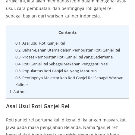
artikel ini, kita akan membahas lebih dalam mengenai asal-
usul, cara pembuatan, dan pentingnya roti ganjel rel
sebagai bagian dari warisan kuliner Indonesia.
Contents
0.1.
Asal Usul Roti Ganjel Rel
0.2.
Bahan-Bahan Utama dalam Pembuatan Roti Ganjel Rel
0.3.
Proses Pembuatan Roti Ganjel Rel yang Sederhana
0.4.
Roti Ganjel Rel Sebagai Makanan Pengganti Nasi
0.5.
Popularitas Roti Ganjel Rel yang Menurun
0.6.
Pentingnya Melestarikan Roti Ganjel Rel Sebagai Warisan
Kuliner
1.
Author
Asal Usul Roti Ganjel Rel
Roti ganjel rel pertama kali dikenal di kalangan masyarakat
Jawa pada masa penjajahan Belanda. Nama “ganjel rel”
berasal dari bentuk roti yang mirip dengan bentuk batu