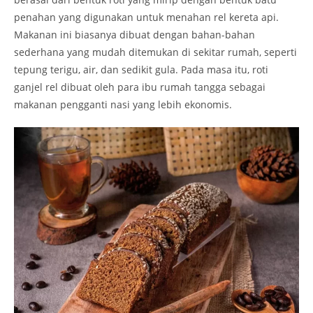
penahan yang digunakan untuk menahan rel kereta api.
Makanan ini biasanya dibuat dengan bahan-bahan
sederhana yang mudah ditemukan di sekitar rumah, seperti
tepung terigu, air, dan sedikit gula. Pada masa itu, roti
ganjel rel dibuat oleh para ibu rumah tangga sebagai
makanan pengganti nasi yang lebih ekonomis.