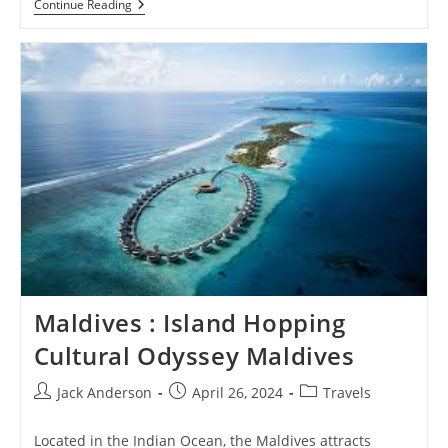
Kepulauan
Continue Reading
Riau
:Menjelajahi
Destination
Tersembunyi
Indonesia
Maldives : Island Hopping
Cultural Odyssey Maldives
Post
Post
Post
Jack Anderson
April 26, 2024
Travels
author:
published:
category:
Located in the Indian Ocean, the Maldives attracts