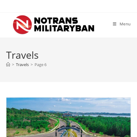
Skip
to
content
Menu
Travels
>
Travels
>
Page 6