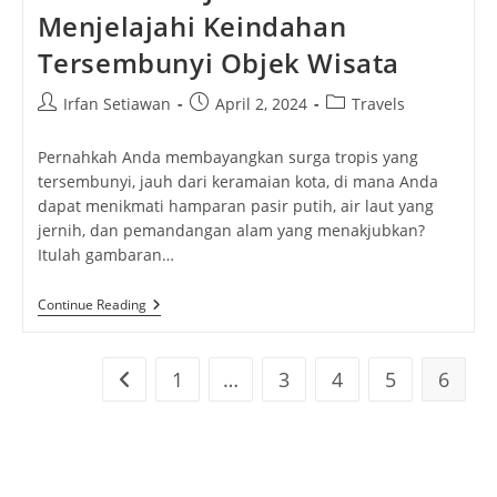
Menjelajahi Keindahan
Tersembunyi Objek Wisata
Post
Post
Post
Irfan Setiawan
April 2, 2024
Travels
author:
published:
category:
Pernahkah Anda membayangkan surga tropis yang
tersembunyi, jauh dari keramaian kota, di mana Anda
dapat menikmati hamparan pasir putih, air laut yang
jernih, dan pemandangan alam yang menakjubkan?
Itulah gambaran…
Pantai
Continue Reading
Pasir
Jambak:
Menjelajahi
Keindahan
1
…
3
4
5
6
Go to the previous page
Tersembunyi
Objek
Wisata