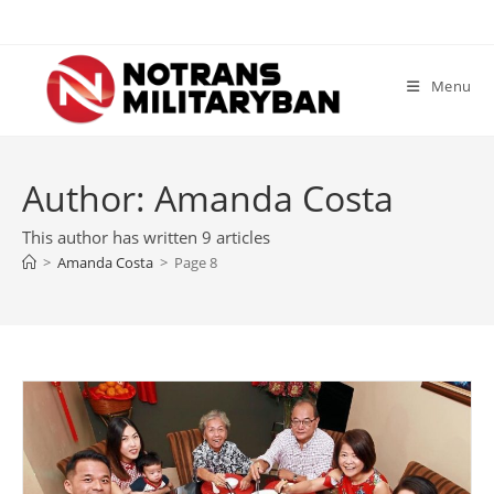
Skip
to
content
Menu
Author:
Amanda Costa
This author has written 9 articles
>
Amanda Costa
>
Page 8