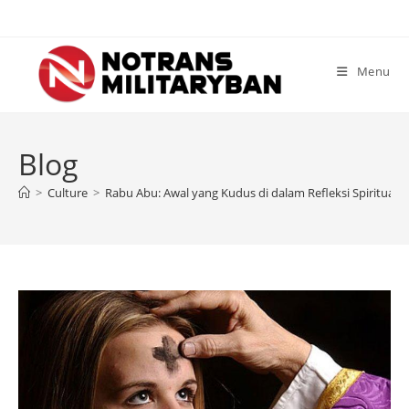
Skip
to
content
Menu
Blog
>
Culture
>
Rabu Abu: Awal yang Kudus di dalam Refleksi Spiritual 2