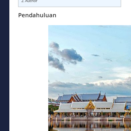
2.
Author
Pendahuluan