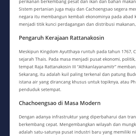
perikanan berkembang pesat dan ikan dan bahan makana
Sistem pertanian juga maju dan Cachoengsao segera men
negara itu membangun kembali ekonominya pada abad ke
menjadi titik kunci perdagangan dan distribusi makanan
Pengaruh Kerajaan Rattanakosin
Meskipun Kingdom Ayutthaya runtuh pada tahun 1767, 
sejarah Thais. Pada masa menjadi pusat ekonomi, politik
tempat Raja Rattanakosin III “Athkanlayanamitr” memba
Sekarang, itu adalah kuil paling terkenal dan patung Bu
istana air yang dirancang khusus untuk topiknya, atau P
penduduk setempat.
Chachoengsao di Masa Modern
Dengan adanya infrastruktur yang diperbaharui dan tra
berkembang cepat. Mengembangkan wilayah dan mungki
adalah satu-satunya pusat industri baru yang memiliki n