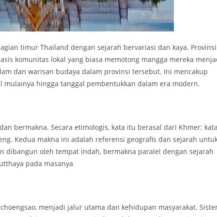
gian timur Thailand dengan sejarah bervariasi dan kaya. Provinsi
erbasis komunitas lokal yang biasa memotong mangga mereka menja
lam dan warisan budaya dalam provinsi tersebut. Ini mencakup
sal mulainya hingga tanggal pembentukkan dalam era modern.
an bermakna. Secara etimologis, kata itu berasal dari Khmer; kat
eng. Kedua makna ini adalah referensi geografis dan sejarah untu
 dan dibangun oleh tempat indah, bermakna paralel dengan sejarah
utthaya pada masanya
choengsao, menjadi jalur utama dan kehidupan masyarakat. Sist