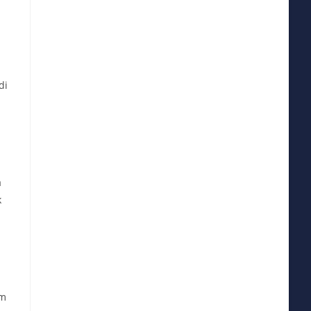
di
a
k
em