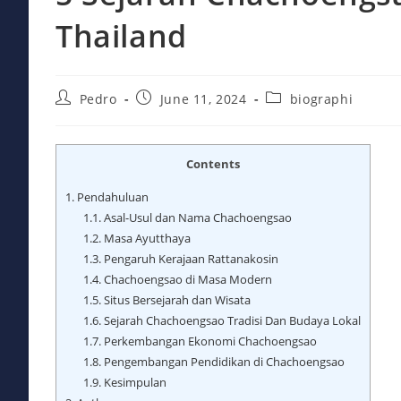
Thailand
Post
Post
Post
Pedro
June 11, 2024
biographi
author:
published:
category:
Contents
1.
Pendahuluan
1.1.
Asal-Usul dan Nama Chachoengsao
1.2.
Masa Ayutthaya
1.3.
Pengaruh Kerajaan Rattanakosin
1.4.
Chachoengsao di Masa Modern
1.5.
Situs Bersejarah dan Wisata
1.6.
Sejarah Chachoengsao Tradisi Dan Budaya Lokal
1.7.
Perkembangan Ekonomi Chachoengsao
1.8.
Pengembangan Pendidikan di Chachoengsao
1.9.
Kesimpulan