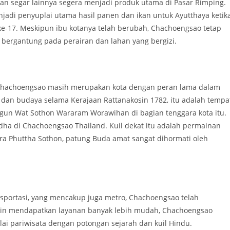
n segar lainnya segera menjadi produk utama di Pasar Rimping.
jadi penyuplai utama hasil panen dan ikan untuk Ayutthaya ketik
-17. Meskipun ibu kotanya telah berubah, Chachoengsao tetap
, bergantung pada perairan dan lahan yang bergizi.
Chachoengsao masih merupakan kota dengan peran lama dalam
, dan budaya selama Kerajaan Rattanakosin 1782, itu adalah tempa
ngun Wat Sothon Wararam Worawihan di bagian tenggara kota itu.
ddha di Chachoengsao Thailand. Kuil dekat itu adalah permainan
hra Phuttha Sothon, patung Buda amat sangat dihormati oleh
nsportasi, yang mencakup juga metro, Chachoengsao telah
n mendapatkan layanan banyak lebih mudah, Chachoengsao
ilai pariwisata dengan potongan sejarah dan kuil Hindu.