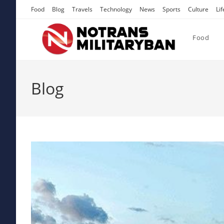
Skip
Food
Blog
Travels
Technology
News
Sports
Culture
Lif
to
content
Food
Blog