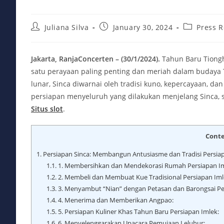
Post
Post
Post
Juliana Silva
January 30, 2024
Press R
author:
published:
category:
Jakarta, RanjaConcerten – (30/1/2024).
Tahun Baru Tiongho
satu perayaan paling penting dan meriah dalam budaya
lunar, Sinca diwarnai oleh tradisi kuno, kepercayaan, dan
persiapan menyeluruh yang dilakukan menjelang Sinca, s
Situs slot
.
Cont
1.
Persiapan Sinca: Membangun Antusiasme dan Tradisi Persia
1.1.
1. Membersihkan dan Mendekorasi Rumah Persiapan Im
1.2.
2. Membeli dan Membuat Kue Tradisional Persiapan Iml
1.3.
3. Menyambut “Nian” dengan Petasan dan Barongsai Pe
1.4.
4. Menerima dan Memberikan Angpao:
1.5.
5. Persiapan Kuliner Khas Tahun Baru Persiapan Imlek:
1.6.
6. Menyelenggarakan Upacara Pemujaan Leluhur: