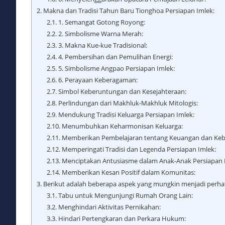
2.
Makna dan Tradisi Tahun Baru Tionghoa Persiapan Imlek:
2.1.
1. Semangat Gotong Royong:
2.2.
2. Simbolisme Warna Merah:
2.3.
3. Makna Kue-kue Tradisional:
2.4.
4. Pembersihan dan Pemulihan Energi:
2.5.
5. Simbolisme Angpao Persiapan Imlek:
2.6.
6. Perayaan Keberagaman:
2.7.
Simbol Keberuntungan dan Kesejahteraan:
2.8.
Perlindungan dari Makhluk-Makhluk Mitologis:
2.9.
Mendukung Tradisi Keluarga Persiapan Imlek:
2.10.
Menumbuhkan Keharmonisan Keluarga:
2.11.
Memberikan Pembelajaran tentang Keuangan dan Keb
2.12.
Memperingati Tradisi dan Legenda Persiapan Imlek:
2.13.
Menciptakan Antusiasme dalam Anak-Anak Persiapan 
2.14.
Memberikan Kesan Positif dalam Komunitas:
3.
Berikut adalah beberapa aspek yang mungkin menjadi perhat
3.1.
Tabu untuk Mengunjungi Rumah Orang Lain:
3.2.
Menghindari Aktivitas Pernikahan:
3.3.
Hindari Pertengkaran dan Perkara Hukum: