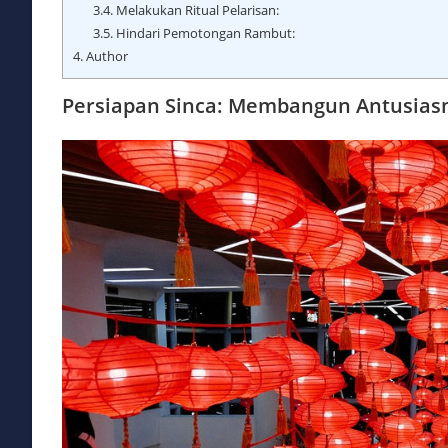
3.4.
Melakukan Ritual Pelarisan:
3.5.
Hindari Pemotongan Rambut:
4.
Author
Persiapan Sinca: Membangun Antusiasm