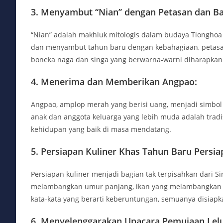
3. Menyambut “Nian” dengan Petasan dan Ba
“Nian” adalah makhluk mitologis dalam budaya Tiongho
dan menyambut tahun baru dengan kebahagiaan, petasan
boneka naga dan singa yang berwarna-warni diharapkan
4. Menerima dan Memberikan Angpao:
Angpao, amplop merah yang berisi uang, menjadi simbo
anak dan anggota keluarga yang lebih muda adalah trad
kehidupan yang baik di masa mendatang.
5. Persiapan Kuliner Khas Tahun Baru Persia
Persiapan kuliner menjadi bagian tak terpisahkan dari S
melambangkan umur panjang, ikan yang melambangkan 
kata-kata yang berarti keberuntungan, semuanya disiap
6. Menyelenggarakan Upacara Pemujaan Lel