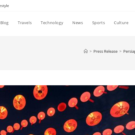
estyle
Blog
Travels
Technology
News
Sports
Culture
>
Press Release
>
Persia