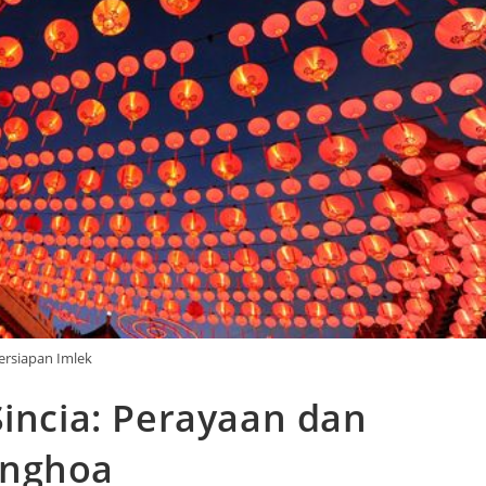
ersiapan Imlek
Sincia: Perayaan dan
onghoa