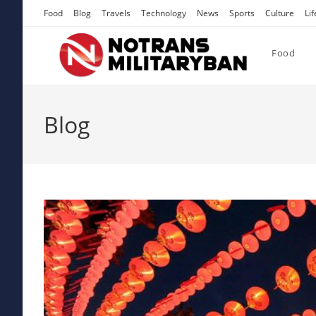
Skip
Food
Blog
Travels
Technology
News
Sports
Culture
Lif
to
content
Food
Blog