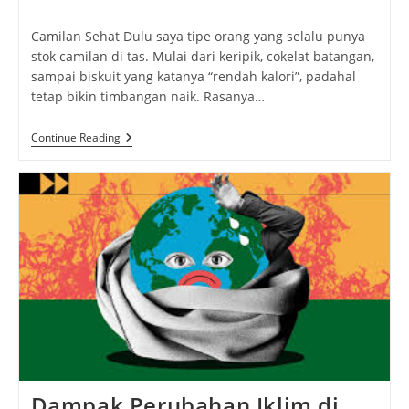
author:
published:
category:
Camilan Sehat Dulu saya tipe orang yang selalu punya
stok camilan di tas. Mulai dari keripik, cokelat batangan,
sampai biskuit yang katanya “rendah kalori”, padahal
tetap bikin timbangan naik. Rasanya…
Camilan
Continue Reading
Sehat:
Rahasia
Kenyang
Tanpa
Rasa
Bersalah
Dampak Perubahan Iklim di