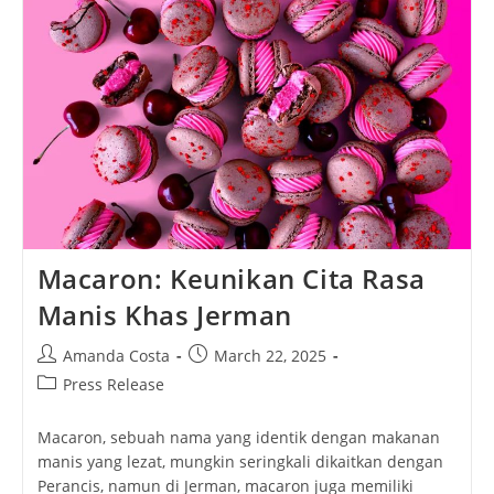
Panduan
Lengkap
Meningkatkan
Imunitas
Macaron: Keunikan Cita Rasa
Manis Khas Jerman
Post
Post
Amanda Costa
March 22, 2025
author:
published:
Post
Press Release
category:
Macaron, sebuah nama yang identik dengan makanan
manis yang lezat, mungkin seringkali dikaitkan dengan
Perancis, namun di Jerman, macaron juga memiliki