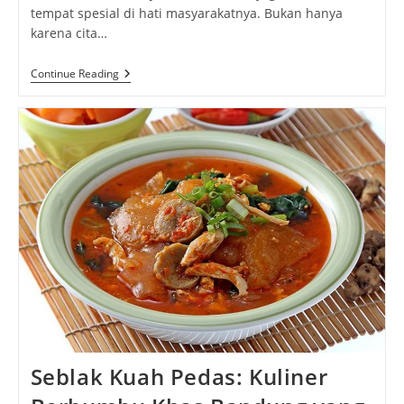
tempat spesial di hati masyarakatnya. Bukan hanya
karena cita…
Macaron:
Continue Reading
Keunikan
Cita
Rasa
Manis
Khas
Jerman
Seblak Kuah Pedas: Kuliner