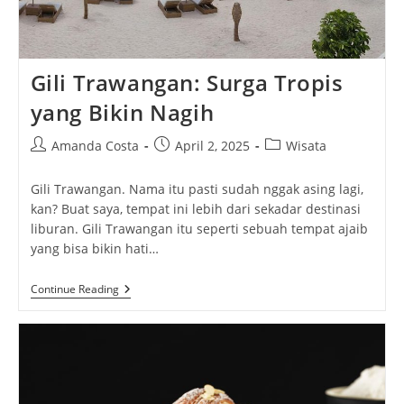
Gili Trawangan: Surga Tropis
yang Bikin Nagih
Post
Post
Post
Amanda Costa
April 2, 2025
Wisata
author:
published:
category:
Gili Trawangan. Nama itu pasti sudah nggak asing lagi,
kan? Buat saya, tempat ini lebih dari sekadar destinasi
liburan. Gili Trawangan itu seperti sebuah tempat ajaib
yang bisa bikin hati…
Gili
Continue Reading
Trawangan:
Surga
Tropis
Yang
Bikin
Nagih