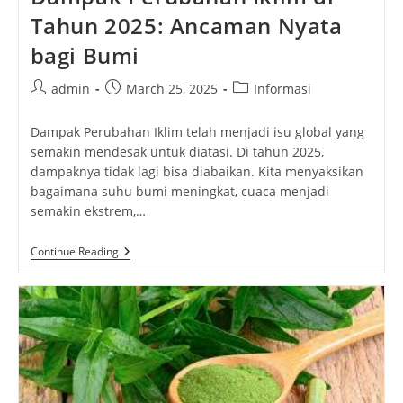
Tahun 2025: Ancaman Nyata
bagi Bumi
Post
Post
Post
admin
March 25, 2025
Informasi
author:
published:
category:
Dampak Perubahan Iklim telah menjadi isu global yang
semakin mendesak untuk diatasi. Di tahun 2025,
dampaknya tidak lagi bisa diabaikan. Kita menyaksikan
bagaimana suhu bumi meningkat, cuaca menjadi
semakin ekstrem,…
Dampak
Continue Reading
Perubahan
Iklim
Di
Tahun
2025:
Ancaman
Nyata
Bagi
Bumi