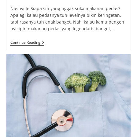
Nashville Siapa sih yang nggak suka makanan pedas?
Apalagi kalau pedasnya tuh levelnya bikin keringetan,
tapi rasanya tuh enak banget. Nah, kalau kamu pengen
nyicipin makanan pedas yang legendaris banget,…
Nashville:
Continue Reading
Tempat
Terbaik
Untuk
Nyobain
Hot
Chicken
Paling
Nendang!