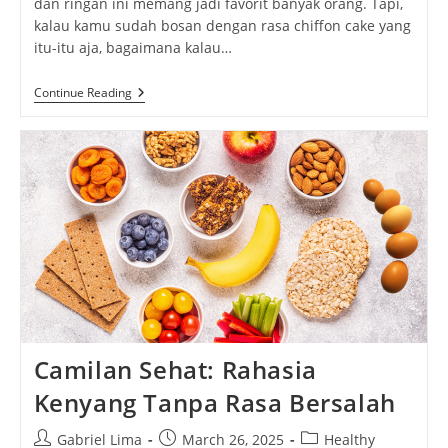
dan ringan ini memang jadi favorit banyak orang. Tapi,
kalau kamu sudah bosan dengan rasa chiffon cake yang
itu-itu aja, bagaimana kalau…
Kreasi
Continue Reading
Chiffon
Cake
Unik
Ciptakan
Kue
Lembut
Yang
Beda
Dari
Yang
Lain!
Camilan Sehat: Rahasia
Kenyang Tanpa Rasa Bersalah
Post
Post
Post
Gabriel Lima
March 26, 2025
Healthy