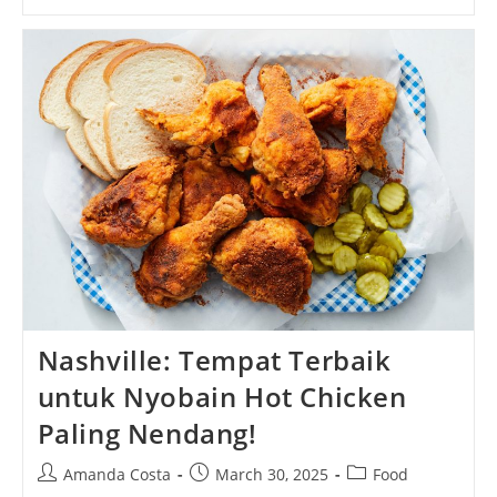
Croissant
Anti
Gagal
Dijamin
Renyah
Dan
Berlapis!
Nashville: Tempat Terbaik
untuk Nyobain Hot Chicken
Paling Nendang!
Post
Post
Post
Amanda Costa
March 30, 2025
Food
author:
published:
category: