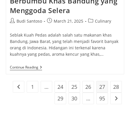
Berbumbu Khas Bandung yang
Menggoda Selera
Post
Post
Post
Budi Santoso
March 21, 2025
Culinary
author:
published:
category:
Seblak Kuah Pedas adalah salah satu makanan khas
Bandung, Jawa Barat, yang telah menjadi favorit banyak
orang di Indonesia. Hidangan ini terkenal karena
kuahnya yang pedas, aroma kencur yang khas,…
Seblak
Continue Reading
Kuah
Pedas:
Kuliner
Berbumbu
1
…
24
25
26
27
28
Go to the previous page
Khas
Bandung
29
30
…
95
Go to t
Yang
Menggoda
Selera