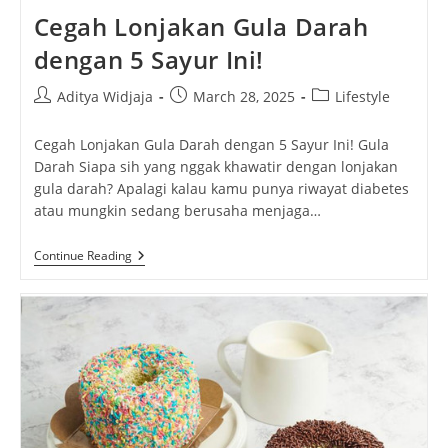
Cegah Lonjakan Gula Darah
dengan 5 Sayur Ini!
Post
Post
Post
Aditya Widjaja
March 28, 2025
Lifestyle
author:
published:
category:
Cegah Lonjakan Gula Darah dengan 5 Sayur Ini! Gula
Darah Siapa sih yang nggak khawatir dengan lonjakan
gula darah? Apalagi kalau kamu punya riwayat diabetes
atau mungkin sedang berusaha menjaga…
Cegah
Continue Reading
Lonjakan
Gula
Darah
Dengan
5
Sayur
Ini!