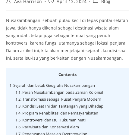
Post
Post
Post
Ava Harrison
April 13, 2024
Blog
author:
published:
category:
Nusakambangan, sebuah pulau kecil di lepas pantai selatan
Jawa, tidak hanya dikenal sebagai destinasi wisata alam
yang indah, tetapi juga sebagai tempat yang penuh
kontroversi karena fungsi utamanya sebagai lokasi penjara.
Dalam artikel ini, kita akan menjelajahi sejarah, kondisi saat
ini, serta isu-isu yang berkaitan dengan Nusakambangan.
Contents
1.
Sejarah dan Letak Geografis Nusakambangan
1.1.
Peran Nusakambangan pada Zaman Kolonial
1.2.
Transformasi sebagai Pusat Penjara Modern
1.3.
Kondisi Saat Ini dan Tantangan yang Dihadapi
1.4.
Program Rehabilitasi dan Pemasyarakatan
1.5.
Kontroversi dan Isu Hukuman Mati
1.6.
Pariwisata dan Konservasi Alam
1.7.
Penanganan Masalah Overcrowding