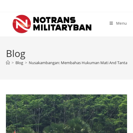
Skip
to
content
Menu
Blog
>
Blog
>
Nusakambangan: Membahas Hukuman Mati And Tantang