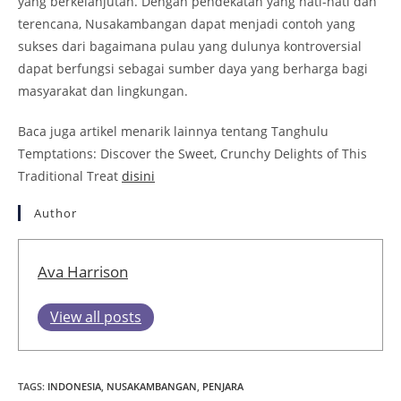
yang berkelanjutan. Dengan pendekatan yang hati-hati dan
terencana, Nusakambangan dapat menjadi contoh yang
sukses dari bagaimana pulau yang dulunya kontroversial
dapat berfungsi sebagai sumber daya yang berharga bagi
masyarakat dan lingkungan.
Baca juga artikel menarik lainnya tentang Tanghulu
Temptations: Discover the Sweet, Crunchy Delights of This
Traditional Treat
disini
Author
Ava Harrison
View all posts
TAGS
:
INDONESIA
,
NUSAKAMBANGAN
,
PENJARA